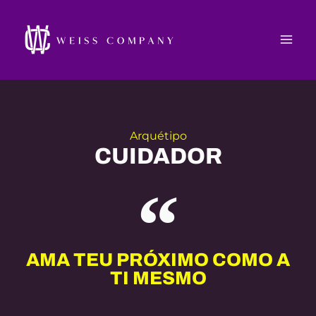
Ir
Mai
para
Men
o
conteúdo
Arquétipo
CUIDADOR
AMA TEU PRÓXIMO COMO A
TI MESMO